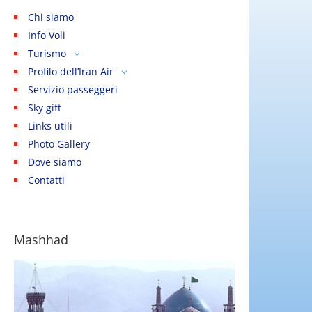
Chi siamo
Info Voli
Turismo
3
Profilo dell’Iran Air
Le città
3
3
Servizio passeggeri
Calendario
Iran Air Tours
Teheran
Sky gift
Frasi utili
Homa Hotels
Mashhad
Links utili
Lo stato
Homa Tourism Center
Kashan
Photo Gallery
Le feste
Servizi
Isfahan
Dove siamo
Pellegrinaggio
Shiraz
Contatti
Il visto
Yazd
Kerman
Mashhad