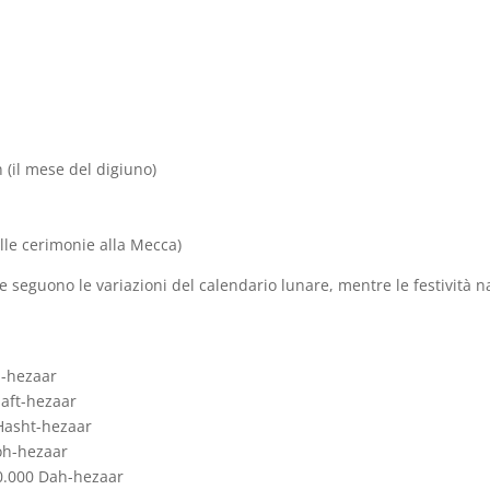
(il mese del digiuno)
elle cerimonie alla Mecca)
se seguono le variazioni del calendario lunare, mentre le festività n
h-hezaar
aft-hezaar
Hasht-hezaar
oh-hezaar
0.000 Dah-hezaar