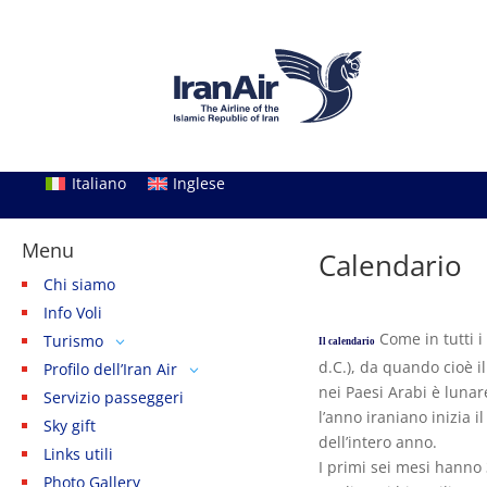
Italiano
Inglese
Menu
Calendario
Chi siamo
Info Voli
Come in tutti i
Turismo
3
Il calendario
d.C.), da quando cioè 
Profilo dell’Iran Air
Le città
3
3
nei Paesi Arabi è lunar
Servizio passeggeri
Calendario
Iran Air Tours
Teheran
l’anno iraniano inizia 
Sky gift
Frasi utili
Homa Hotels
Mashhad
dell’intero anno.
Links utili
Lo stato
Homa Tourism Center
Kashan
I primi sei mesi hanno 
Photo Gallery
Le feste
Servizi
Isfahan