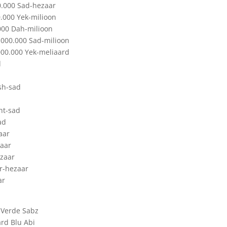
0.000 Sad-hezaar
.000 Yek-milioon
000 Dah-milioon
.000.000 Sad-milioon
000.000 Yek-meliaard
d
d
sh-sad
ht-sad
ad
aar
aar
zaar
r-hezaar
ar
 Verde Sabz
rd Blu Abi