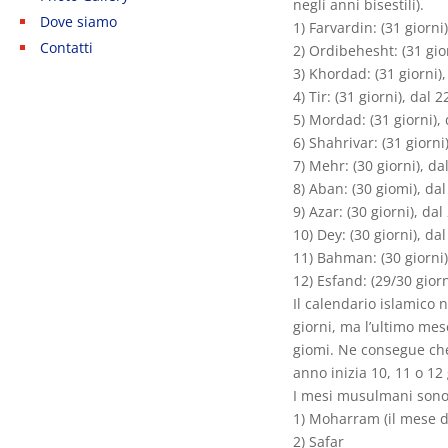
negli anni bisestili).
Dove siamo
Pellegrinaggio
Shiraz
1) Farvardin: (31 giorni
Contatti
Il visto
Yazd
2) Ordibehesht: (31 gio
Kerman
3) Khordad: (31 giorni)
4) Tir: (31 giorni), dal 
5) Mordad: (31 giorni), 
6) Shahrivar: (31 giorn
7) Mehr: (30 giorni), d
8) Aban: (30 giomi), da
9) Azar: (30 giorni), d
10) Dey: (30 giorni), d
11) Bahman: (30 giorni)
12) Esfand: (29/30 gior
Il calendario islamico 
giorni, ma l’ultimo me
giomi. Ne consegue che
anno inizia 10, 11 o 12
I mesi musulmani sono
1) Moharram (il mese de
2) Safar