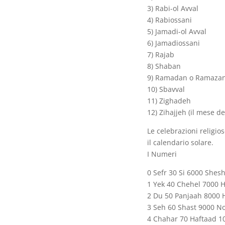
3) Rabi-ol Avval
4) Rabiossani
5) Jamadi-ol Avval
6) Jamadiossani
7) Rajab
8) Shaban
9) Ramadan o Ramazan 
10) Sbavval
11) Zighadeh
12) Zihajjeh (il mese d
Le celebrazioni religio
il calendario solare.
I Numeri
0 Sefr 30 Si 6000 Shes
1 Yek 40 Chehel 7000 H
2 Du 50 Panjaah 8000 
3 Seh 60 Shast 9000 N
4 Chahar 70 Haftaad 1